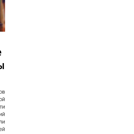
е
ы
ов
ой
ти
ий
ли
ей