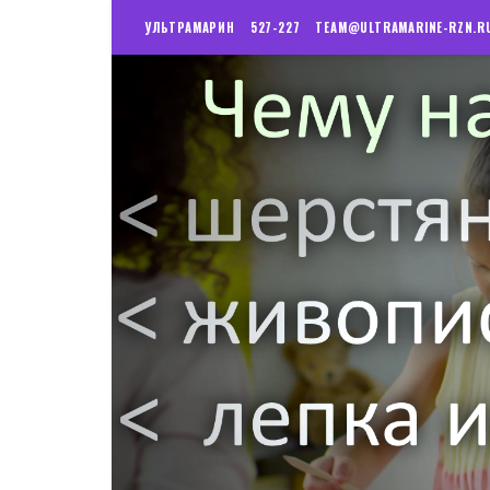
УЛЬТРАМАРИН
527-227
TEAM@ULTRAMARINE-RZN.R