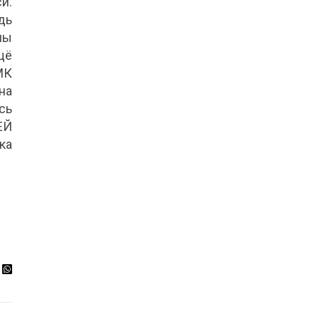
и.
дь
ны
щё
МК
на
сь
ЕЙ
ка