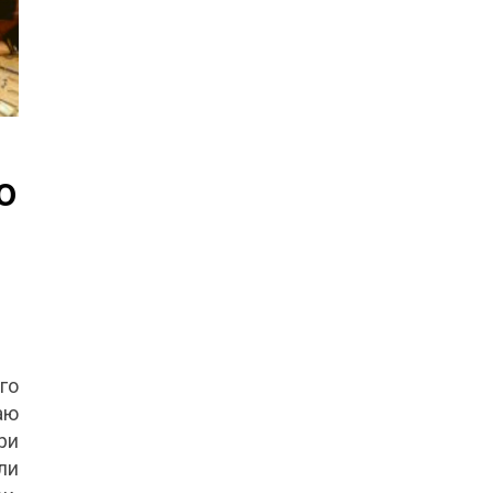
о
го
аю
ри
ли