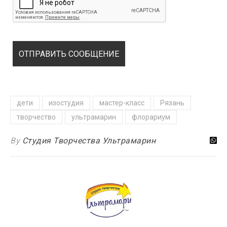
дети
изостудия
мастер-класс
Рязань
творчество
ультрамарин
флорариум
By
Студия Творчества Ультрамарин