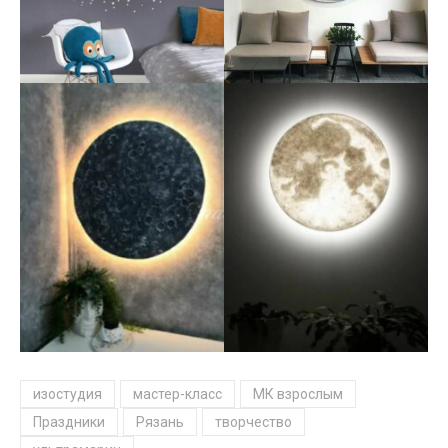
изостудия
мастер-класс
МК взрослым
Праздники
Рязань
творчество