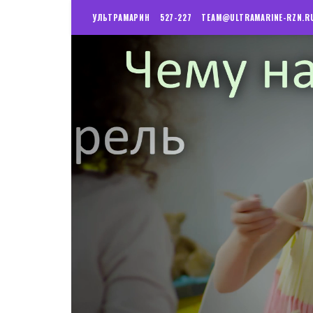
УЛЬТРАМАРИН
527-227
TEAM@ULTRAMARINE-RZN.R